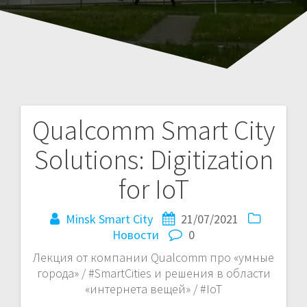
Qualcomm Smart City
Навигация
Solutions: Digitization
по
for IoT
записям
Minsk Smart City
21/07/2021
Новости
0
Лекция от компании Qualcomm про «умные
города» / #SmartCities и решения в области
«интернета вещей» / #IoT