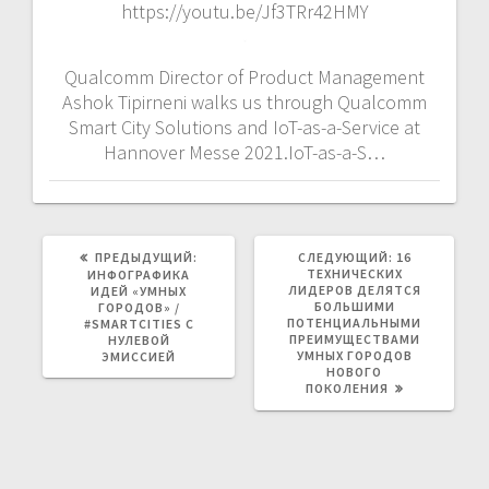
https://youtu.be/Jf3TRr42HMY
Qualcomm Director of Product Management
Ashok Tipirneni walks us through Qualcomm
Smart City Solutions and IoT-as-a-Service at
Hannover Messe 2021.IoT-as-a-S…
ПРЕДЫДУЩАЯ
СЛЕДУЮЩАЯ
ПРЕДЫДУЩИЙ:
СЛЕДУЮЩИЙ:
16
ЗАПИСЬ:
ЗАПИСЬ:
ТЕХНИЧЕСКИХ
ИНФОГРАФИКА
ЛИДЕРОВ ДЕЛЯТСЯ
ИДЕЙ «УМНЫХ
БОЛЬШИМИ
ГОРОДОВ» /
ПОТЕНЦИАЛЬНЫМИ
#SMARTCITIES С
ПРЕИМУЩЕСТВАМИ
НУЛЕВОЙ
УМНЫХ ГОРОДОВ
ЭМИССИЕЙ
НОВОГО
ПОКОЛЕНИЯ