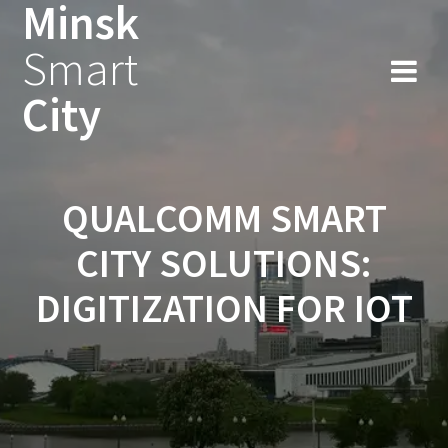
Minsk
Smart
City
QUALCOMM SMART
CITY SOLUTIONS:
DIGITIZATION FOR IOT