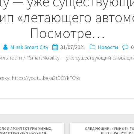
ity — уже существующ
ип «летающего автом
Посмотре…
Minsk Smart City
31/07/2021
Новости
0
бильности / #SmartMobility — уже существующий словац
ку: https://youtu.be/a2tDOYkFCYo
СЛЕДУЮЩА
СЛОИ АРХИТЕКТУРЫ УМНЫХ,
СЛЕДУЮЩИЙ:
«УМНЫЕ» Г
ЗАПИСЬ:
ПЕРЕД РАЗРУШИ
#SMARTPARKING НАУЧНАЯ