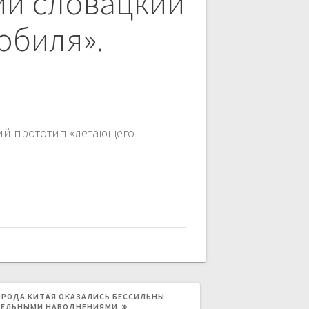
ий словацкий
обиля».
кий прототип «летающего
Я
ОРОДА КИТАЯ ОКАЗАЛИСЬ БЕССИЛЬНЫ
ТЕЛЬНЫМИ НАВОДНЕНИЯМИ