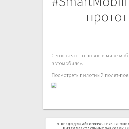
по
#SmartMobil
записям
протот
Сегодня что-то новое в мире мо
автомобиля».
Посмотреть пилотный полет-поезд
ПРЕДЫДУЩАЯ
ПРЕДЫДУЩИЙ:
ИНФРАСТРУКТУРНЫЕ 
ЗАПИСЬ:
ИНТЕЛЛЛЕКТАУЛЬНЫХ ПАРКОВОК / 