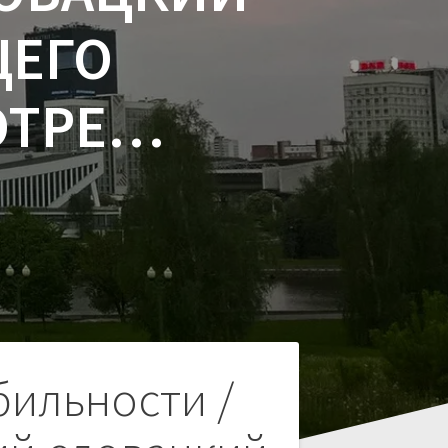
ЩЕГО
ОТРЕ…
бильности /