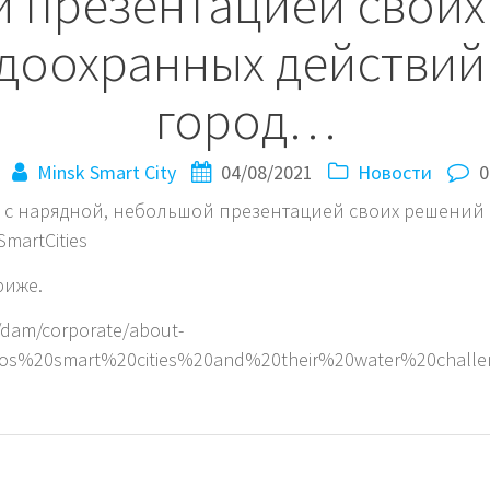
 презентацией своих
доохранных действий
город…
Minsk Smart City
04/08/2021
Новости
0
s с нарядной, небольшой презентацией своих решений
martCities
риже.
/dam/corporate/about-
fos%20smart%20cities%20and%20their%20water%20challen