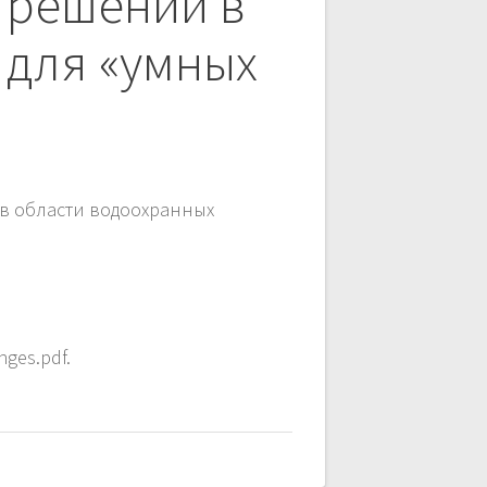
 решений в
 для «умных
 в области водоохранных
ges.pdf.