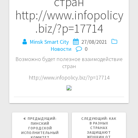
стран
http://www.infopolicy
.biz/?p=17714
Minsk Smart City
27/08/2021
Новости
0
Возможно будет полезное взаимодействие
стран
http://www.infopolicy.biz/?p=17714
ПРЕДЫДУЩАЯ
СЛЕДУЮЩАЯ
ПРЕДЫДУЩИЙ:
СЛЕДУЮЩИЙ:
КАК
ЗАПИСЬ:
ЗАПИСЬ:
В РАЗНЫХ
ПИНСКИЙ
СТРАНАХ
ГОРОДСКОЙ
ЗАЩИЩАЮТ
ИСПОЛНИТЕЛЬНЫЙ
ЖЕНЩИН ОТ
КОМИТЕТ