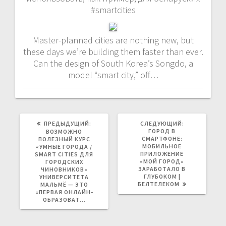
#smartcities
Master-planned cities are nothing new, but
these days we’re building them faster than ever.
Can the design of South Korea’s Songdo, a
model “smart city,” off…
ПРЕДЫДУЩАЯ
СЛЕДУЮЩАЯ
ПРЕДЫДУЩИЙ:
СЛЕДУЮЩИЙ:
ЗАПИСЬ:
ЗАПИСЬ:
ГОРОД В
ВОЗМОЖНО
СМАРТФОНЕ:
ПОЛЕЗНЫЙ КУРС
МОБИЛЬНОЕ
«УМНЫЕ ГОРОДА /
ПРИЛОЖЕНИЕ
SMART CITIES ДЛЯ
«МОЙ ГОРОД»
ГОРОДСКИХ
ЗАРАБОТАЛО В
ЧИНОВНИКОВ»
ГЛУБОКОМ |
УНИВЕРСИТЕТА
БЕЛТЕЛЕКОМ
МАЛЬМЁ — ЭТО
«ПЕРВАЯ ОНЛАЙН-
ОБРАЗОВАТ…