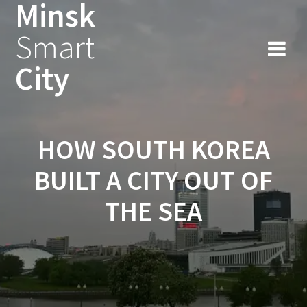
Minsk
Smart
City
HOW SOUTH KOREA
BUILT A CITY OUT OF
THE SEA