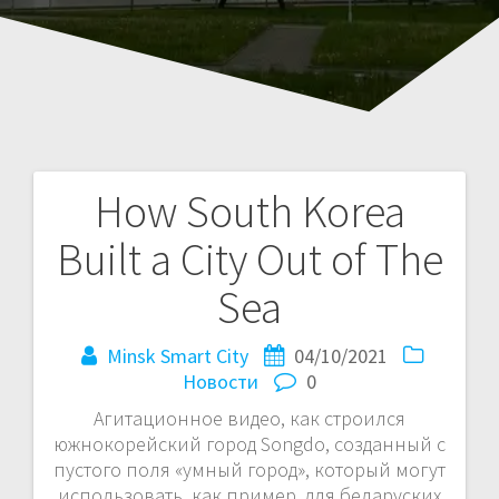
How South Korea
Навигация
Built a City Out of The
по
Sea
записям
Minsk Smart City
04/10/2021
Новости
0
Агитационное видео, как строился
южнокорейский город Songdo, созданный с
пустого поля «умный город», который могут
использовать, как пример, для беларуских