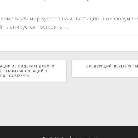
кома Владимир Кухарев на инвестиционном форуме «Ex
ый планируется построить …
СЛЕДУЮЩА
АЦИИ ИЗ НИДЕРЛАНДСКОГО
СЛЕДУЮЩИЙ:
BERLIN IST 
ЗАПИСЬ:
СШТАБНЫХ ИННОВАЦИЙ В
POLICY.BIZ/?P=…