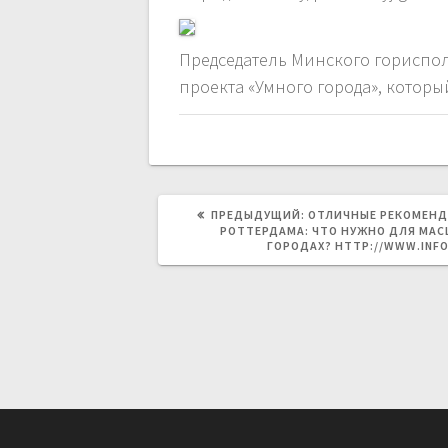
Председатель Минского гориспол
проекта «Умного города», котор
ПРЕДЫДУЩАЯ
ПРЕДЫДУЩИЙ:
ОТЛИЧНЫЕ РЕКОМЕНД
ЗАПИСЬ:
РОТТЕРДАМА: ЧТО НУЖНО ДЛЯ МА
ГОРОДАХ? HTTP://WWW.INFO