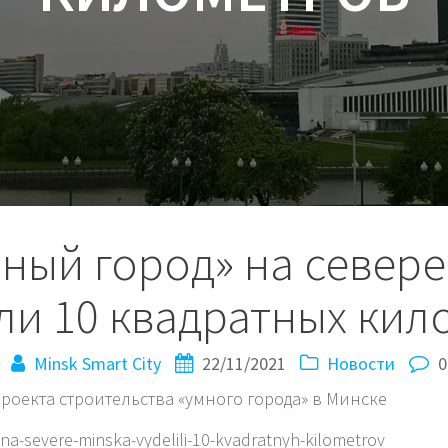
ный город» на север
ли 10 квадратных кил
Minsk Smart City
22/11/2021
Новости
0
роекта строительства «умного города» в Минске
na-severe-minska-vydelili-10-kvadratnyh-kilometrov