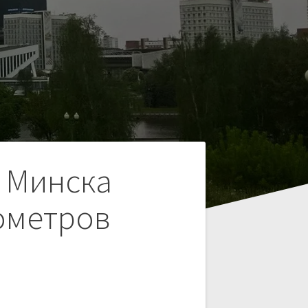
е Минска
ометров