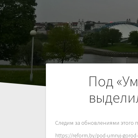
Навигация
Под «Ум
по
выдели
записям
Следим за обновлениями этого п
https://reform.by/pod-umnyj-gorod-