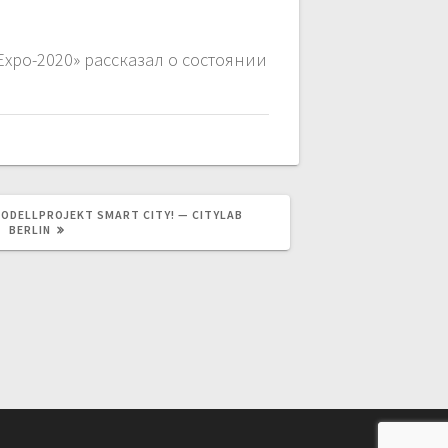
po-2020» рассказал о состоянии
Я
MODELLPROJEKT SMART CITY! — CITYLAB
BERLIN