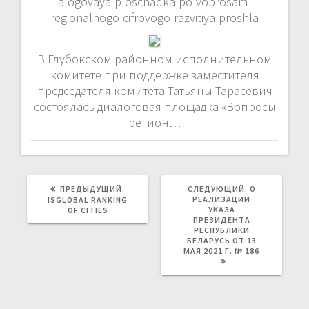
alogovaya-ploschadka-po-voprosam-
regionalnogo-cifrovogo-razvitiya-proshla
В Глубокском районном исполнительном
комитете при поддержке заместителя
председателя комитета Татьяны Тарасевич
состоялась диалоговая площадка «Вопросы
регион…
ПРЕДЫДУЩАЯ
СЛЕДУЮЩАЯ
ПРЕДЫДУЩИЙ:
СЛЕДУЮЩИЙ:
О
ЗАПИСЬ:
ЗАПИСЬ:
РЕАЛИЗАЦИИ
ISGLOBAL RANKING
УКАЗА
OF CITIES
ПРЕЗИДЕНТА
РЕСПУБЛИКИ
БЕЛАРУСЬ ОТ 13
МАЯ 2021 Г. № 186