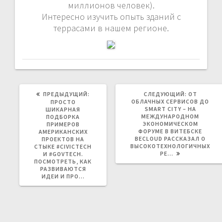
миллионов человек).
Интересно изучить опыть зданий с
террасами в нашем регионе.
ПРЕДЫДУЩАЯ
СЛЕДУЮЩ
ПРЕДЫДУЩИЙ:
СЛЕДУЮЩИЙ:
ОТ
ЗАПИСЬ:
ЗАПИСЬ:
ОБЛАЧНЫХ СЕРВИСОВ ДО
ПРОСТО
SMART CITY – НА
ШИКАРНАЯ
МЕЖДУНАРОДНОМ
ПОДБОРКА
ЭКОНОМИЧЕСКОМ
ПРИМЕРОВ
ФОРУМЕ В ВИТЕБСКЕ
АМЕРИКАНСКИХ
BECLOUD РАССКАЗАЛ О
ПРОЕКТОВ НА
ВЫСОКОТЕХНОЛОГИЧНЫХ
СТЫКЕ #CIVICTECH
РЕ…
И #GOVTECH.
ПОСМОТРЕТЬ, КАК
РАЗВИВАЮТСЯ
ИДЕИ И ПРО…