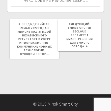
некоторые из наиболее важн….
ПРЕДЫДУЩАЯ
СЛЕДУЮЩАЯ
ПРЕДЫДУЩИЙ:
18-
СЛЕДУЮЩИЙ:
ЗАПИСЬ:
ЗАПИСЬ:
УМНЫЕ ОПОРЫ:
19 МАЯ 2022 ГОДА В
BECLOUD
МИНСКЕ ПОД ЭГИДОЙ
ТЕСТИРУЕТ
НЕЗАВИСИМОГО
SMART-РЕШЕНИЯ
РЕГУЛЯТОРА В СФЕРЕ
ДЛЯ УМНОГО
ИНФОРМАЦИОННО-
ГОРОДА
КОММУНИКАЦИОННЫХ
ТЕХНОЛОГИЙ,
ФУНКЦИИ КОТОР…
© 2019 Minsk Smart City