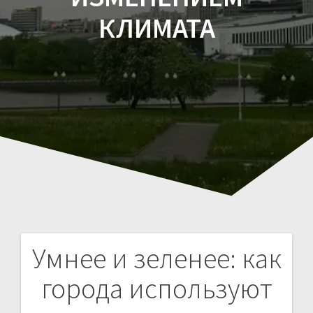
КЛИМАТА
Умнее и зеленее: как
Навигация
города используют
по