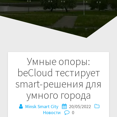
Умные опоры:
Навигация
beCloud тестирует
по
smart-решения для
записям
умного города
Minsk Smart City
20/05/2022
Новости
0