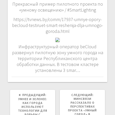
Прекрасный пример пилотного проекта по
«умному освещению» / #SmartLighting
https://tvnews.by/comm/17937-umnye-opory-
becloud-testiruet-smart-reshenija-dlja-umnogo-
goroda.html
Инфраструктурный оператор beCloud
развернул пилотную зону умного города на
территории Республиканского центра
обработки данных. В тестовом кластере
установлены 3 smar…
ПРЕДЫДУЩАЯ
СЛЕДУЮЩАЯ
ПРЕДЫДУЩИЙ:
СЛЕДУЮЩИЙ:
ЗАПИСЬ:
ЗАПИСЬ:
МИНСВЯЗИ
УМНЕЕ И ЗЕЛЕНЕЕ:
РАССКАЗАЛО О
КАК ГОРОДА
ПЕРСПЕКТИВАХ
ИСПОЛЬЗУЮТ
ПРОЕКТА «УМНЫЙ
ТЕХНОЛОГИИ ДЛЯ
ГОРОД» В
БОРЬБЫ С