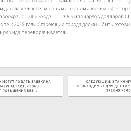
нтов — от 25 до 44 лет — самая большая возрастная г
ем дохода являются мощными экономическими фактора
равоохранения и ухода — 1 268 миллиардов долларов С
опе к 2029 году. Стареющие города должны быть готов
пирамида переворачивается.
СЛЕДУЮЩ
 МОГУТ ПОДАТЬ ЗАЯВКУ НА
СЛЕДУЮЩИЙ:
ЭТА КНИГ
ЗАПИСЬ:
НЕОБХОДИМЫХ ДЛЯ ДОСТИЖЕН
#ASPHALTART, ЧТОБЫ
ЗРЕНИЯ ЧЕЛ
Я ПОВЫШЕНИЯ БЕЗ…