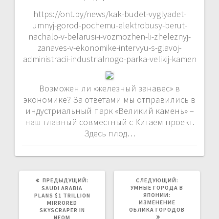
https://ont.by/news/kak-budet-vyglyadet-
umnyj-gorod-pochemu-elektrobusy-berut-
nachalo-v-belarusi-i-vozmozhen-li-zheleznyj-
zanaves-v-ekonomike-intervyu-s-glavoj-
administracii-industrialnogo-parka-velikij-kamen
Возможен ли «железный занавес» в
экономике? За ответами мы отправились в
индустриальный парк «Великий камень» –
наш главный совместный с Китаем проект.
Здесь плод…
ПРЕДЫДУЩАЯ
СЛЕДУЮЩАЯ
ПРЕДЫДУЩИЙ:
СЛЕДУЮЩИЙ:
ЗАПИСЬ:
ЗАПИСЬ:
УМНЫЕ ГОРОДА В
SAUDI ARABIA
ЯПОНИИ:
PLANS $1 TRILLION
ИЗМЕНЕНИЕ
MIRRORED
ОБЛИКА ГОРОДОВ
SKYSCRAPER IN
NEOM