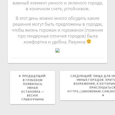
важный элемент умного и зеленого города,
в конечном счете, устойчивом.
В этот день можно много обсудить какие
решения могут быть предложены в городах,
чтобы жизнь горожан и горожанок (помним
про гендерные отличия городов) была
комфортна и удобна. Разумна
ПРЕДЫДУЩАЯ
СЛЕДУЮЩАЯ
ПРЕДЫДУЩИЙ:
СЛЕДУЮЩИЙ:
ПИЩА ДЛЯ УМ
ЗАПИСЬ:
ЗАПИСЬ:
УМНЫХ ГОРОДОВ. КРИТ
В ГЛУБОКОМ
ВОЗРАЖЕНИЯ, К КОТОРЫ
ПОЯВИЛАСЬ
ПРИСЛУШАТЬС
УМНАЯ
HTTPS://ABHINEMANI.COM/D
ОСТАНОВКА —
ВЕСНІК
ГЛЫБОЧЧЫНЫ