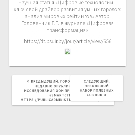
Научная статья «Цифровые технологии –
ключевой драйвер развития умных городов:
анализ мировых рейтингов» Автор:
Головенчик Г.Г. в журнале «Цифровая
трансформация»
https://dt.bsuir.by/jour/article/view/656
ПРЕДЫДУЩАЯ
СЛЕДУЮЩАЯ
ПРЕДЫДУЩИЙ:
ГОРОДА-ЛИДЕРЫ ИЗ
СЛЕДУЮЩИЙ:
ЗАПИСЬ:
ЗАПИСЬ:
НЕБОЛЬШОЙ
НЕДАВНО ОПУБЛИКОВАННОГО
НАБОР ПОЛЕЗНЫХ
ИССЛЕДОВАНИЯ ООН ПРО #EGOVERNMENT
ССЫЛОК
#SMARTCITIES
HTTPS://PUBLICADMINISTRATION.UN.ORG/E…