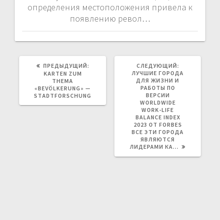
определения местоположения привела к
появлению револ…
ПРЕДЫДУЩАЯ
СЛЕДУЮЩАЯ
ПРЕДЫДУЩИЙ:
СЛЕДУЮЩИЙ:
ЗАПИСЬ:
ЗАПИСЬ:
ЛУЧШИЕ ГОРОДА
KARTEN ZUM
ДЛЯ ЖИЗНИ И
THEMA
РАБОТЫ ПО
«BEVÖLKERUNG» —
ВЕРСИИ
STADTFORSCHUNG
WORLDWIDE
WORK-LIFE
BALANCE INDEX
2023 ОТ FORBES
ВСЕ ЭТИ ГОРОДА
ЯВЛЯЮТСЯ
ЛИДЕРАМИ КА…