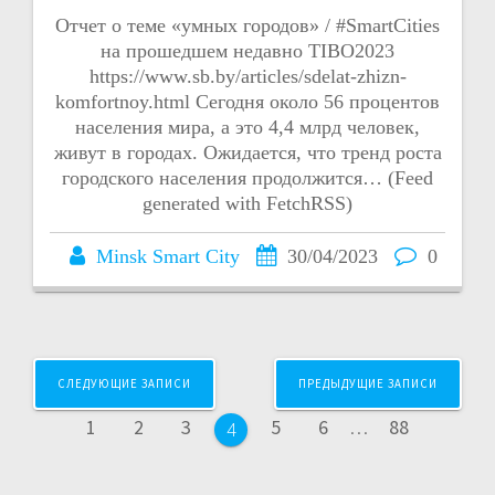
Отчет о теме «умных городов» / #SmartCities
на прошедшем недавно TIBO2023
https://www.sb.by/articles/sdelat-zhizn-
komfortnoy.html Сегодня около 56 процентов
населения мира, а это 4,4 млрд человек,
живут в городах. Ожидается, что тренд роста
городского населения продолжится… (Feed
generated with FetchRSS)
Minsk Smart City
30/04/2023
0
Навигация
СЛЕДУЮЩИЕ ЗАПИСИ
ПРЕДЫДУЩИЕ ЗАПИСИ
по
Страница
Страница
Страница
Страница
Страница
Страница
1
2
3
5
6
…
88
Страница
4
записям