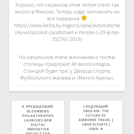
Хорошо, что сервисов этим летом стало так
много в Минске. Теперь надо запомнить их
все названия
https://www.belta.by/regions/view/avtomatiche
skij-veloprokat-zarabotaet-v-minske-s-29-ijunja-
352761-2019/
На начальном этапе минчанам и гостям
столицы предложат 40 велосипедов.
Станций будет три: у Дворца спорта,
Футбольного манежа и «Минск-Арены».
ПРЕДЫДУЩАЯ
СЛЕДУЮЩАЯ
ПРЕДЫДУЩИЙ:
СЛЕДУЮЩИЙ:
ЗАПИСЬ:
ЗАПИСЬ:
UBER AIR: THE
BLOOMBERG
FUTURE OF
PHILANTHROPIES
AIRBORNE TRAVEL |
LAUNCHES NEW
UBER ELEVATE |
DIGITAL
UBER
INNOVATION
PROJECT FOR